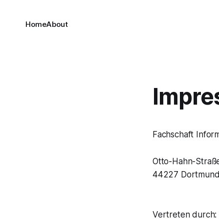
Home
About
Impre
Fachschaft Infor
Otto-Hahn-Straß
44227 Dortmun
Vertreten durch: