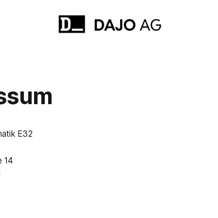
ssum
matik E32
e 14
d